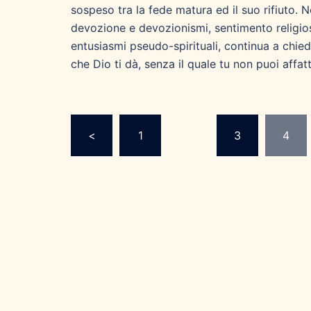
sospeso tra la fede matura ed il suo rifiuto. N
devozione e devozionismi, sentimento religios
entusiasmi pseudo-spirituali, continua a chied
che Dio ti dà, senza il quale tu non puoi affa
Paginazione
<
1
…
3
4
degli
articoli