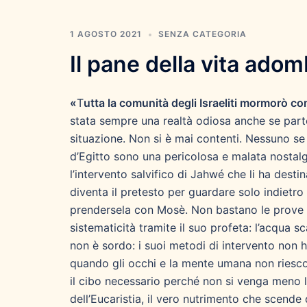
1 AGOSTO 2021
SENZA CATEGORIA
Il pane della vita ado
«
T
utta la comunità degli Israeliti mormorò c
stata sempre una realtà odiosa anche se parte
situazione. Non si è mai contenti. Nessuno se 
d’Egitto sono una pericolosa e malata nostalg
l’intervento salvifico di Jahwé che li ha dest
diventa il pretesto per guardare solo indietro 
prendersela con Mosè. Non bastano le prove 
sistematicità tramite il suo profeta: l’acqua sc
non è sordo: i suoi metodi di intervento no
quando gli occhi e la mente umana non riesc
il cibo necessario perché non si venga meno 
dell’Eucaristia, il vero nutrimento che scende 