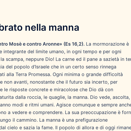
mbrato nella manna
ontro Mosè e contro Aronne» (Es 16,2).
La mormorazione è
 integrante del limite umano, in ogni tempo e per ogni
la scampa, neppure Dio! La carne ed il pane a sazietà in te
ia del popolo d’Israele che in un certo senso rinnega
inati alla Terra Promessa. Ogni minima o grande difficoltà
e non avanti, nonostante che il futuro sia incerto, per
e le risposte concrete e miracolose che Dio dà con
aturita dalla roccia, le quaglie, la manna. Dio vede, ascolta,
n hanno modi e ritmi umani. Agisce comunque e sempre anch
ono a vedere e comprendere. La sua preoccupazione è forn
lungo il cammino. La manna è una prefigurazione
dal cielo e sazia la fame. Il popolo di allora e di oggi riman