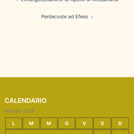
articolo
Pentecoste ad Efeso
CALENDARIO
Agosto 2026
L
M
M
G
V
S
D