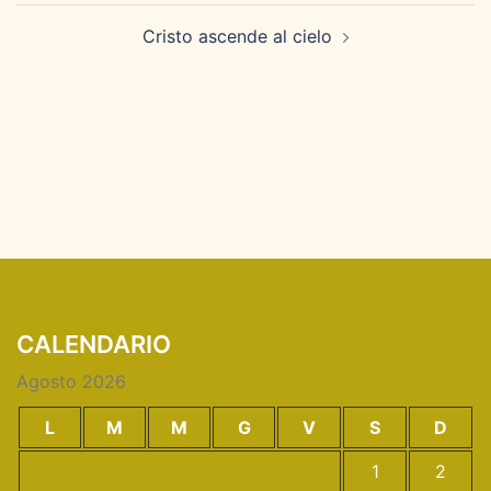
Cristo ascende al cielo
CALENDARIO
Agosto 2026
L
M
M
G
V
S
D
1
2