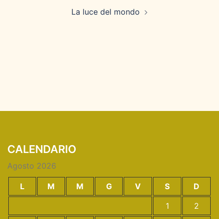
La luce del mondo
CALENDARIO
Agosto 2026
L
M
M
G
V
S
D
1
2