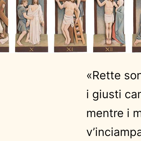
«Rette son
i giusti c
mentre i m
v’inciampa