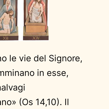
o le vie del Signore,
amminano in esse,
alvagi
no» (Os 14,10). Il