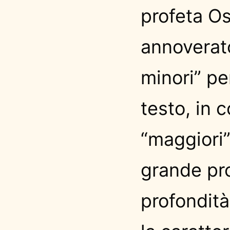
profeta O
annoverato
minori” per
testo, in 
“maggiori
grande pro
profondità