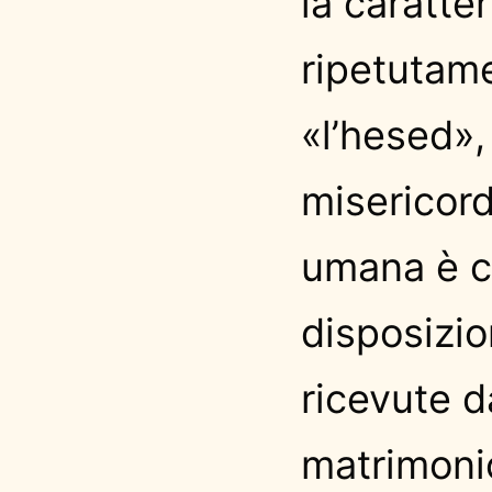
la caratter
ripetutam
«l’hesed»,
misericord
umana è c
disposizion
ricevute d
matrimonio