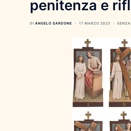
penitenza e rif
DI
ANGELO SARDONE
17 MARZO 2023
SENZA