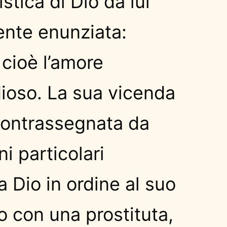
istica di Dio da lui
ente enunziata:
 cioè l’amore
ioso. La sua vicenda
ontrassegnata da
i particolari
a Dio in ordine al suo
 con una prostituta,