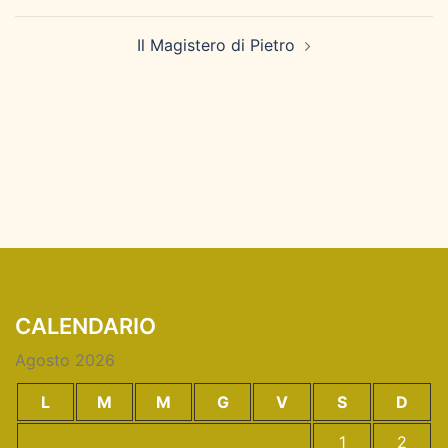
Il Magistero di Pietro
CALENDARIO
Agosto 2026
L
M
M
G
V
S
D
1
2