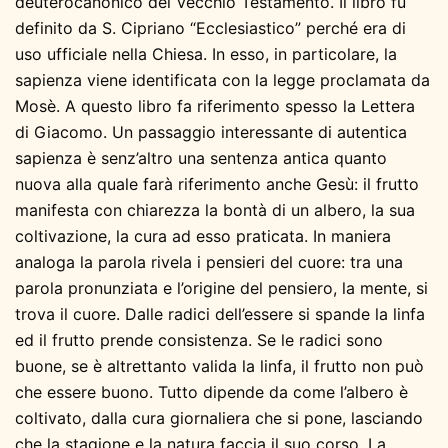
deuterocanonico del Vecchio Testamento. Il libro fu
definito da S. Cipriano “Ecclesiastico” perché era di
uso ufficiale nella Chiesa. In esso, in particolare, la
sapienza viene identificata con la legge proclamata da
Mosè. A questo libro fa riferimento spesso la Lettera
di Giacomo. Un passaggio interessante di autentica
sapienza è senz’altro una sentenza antica quanto
nuova alla quale farà riferimento anche Gesù: il frutto
manifesta con chiarezza la bontà di un albero, la sua
coltivazione, la cura ad esso praticata. In maniera
analoga la parola rivela i pensieri del cuore: tra una
parola pronunziata e l’origine del pensiero, la mente, si
trova il cuore. Dalle radici dell’essere si spande la linfa
ed il frutto prende consistenza. Se le radici sono
buone, se è altrettanto valida la linfa, il frutto non può
che essere buono. Tutto dipende da come l’albero è
coltivato, dalla cura giornaliera che si pone, lasciando
che la stagione e la natura faccia il suo corso. La