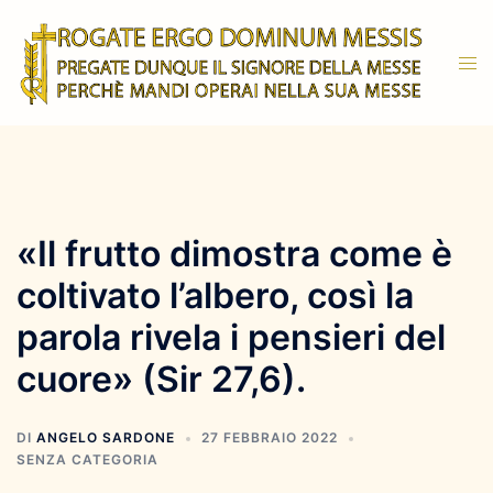
Vai
al
Mos
contenuto
men
«Il frutto dimostra come è
coltivato l’albero, così la
parola rivela i pensieri del
cuore» (Sir 27,6).
DI
ANGELO SARDONE
27 FEBBRAIO 2022
SENZA CATEGORIA