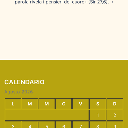
parola rivela i pensieri del cuore» (Sir 27,6).
CALENDARIO
Agosto 2026
L
M
M
G
V
S
D
1
2
3
4
5
6
7
8
9