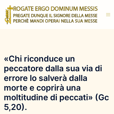
Vai
al
Mos
contenuto
men
«Chi riconduce un
peccatore dalla sua via di
errore lo salverà dalla
morte e coprirà una
moltitudine di peccati» (Gc
5,20).