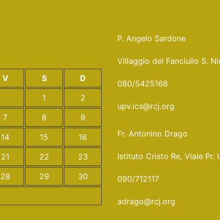
P. Angelo Sardone
Villaggio del Fanciullo S. 
V
S
D
080/5425168
1
2
upv.ics@rcj.org
7
8
9
Fr. Antonino Drago
14
15
16
Istituto Cristo Re, Viale 
21
22
23
28
29
30
090/712117
adrago@rcj.org