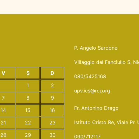
P. Angelo Sardone
Villaggio del Fanciullo S. 
V
S
D
080/5425168
1
2
upv.ics@rcj.org
7
8
9
Fr. Antonino Drago
14
15
16
Istituto Cristo Re, Viale 
21
22
23
28
29
30
090/712117