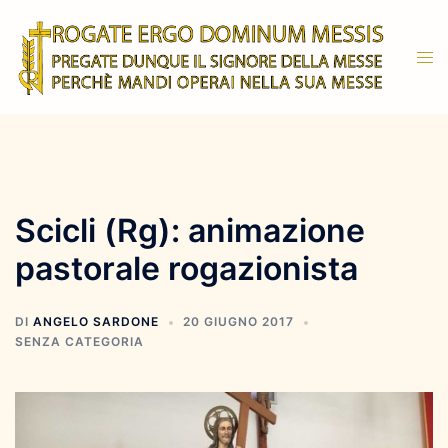
Vai
al
Mos
contenuto
men
Scicli (Rg): animazione
pastorale rogazionista
DI
ANGELO SARDONE
20 GIUGNO 2017
SENZA CATEGORIA