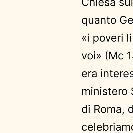
Chiesa sul
quanto Ge
«i poveri 
voi» (Mc 1
era intere
ministero 
di Roma, d
celebriam