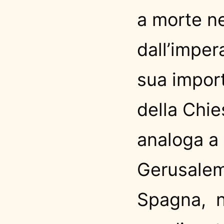
a morte n
dall’imper
sua import
della Chi
analoga a 
Gerusalem
Spagna, ne