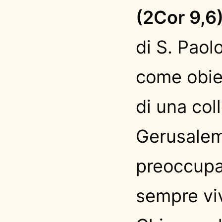
(2Cor 9,6
di S. Paol
come obiet
di una coll
Gerusale
preoccupa
sempre viv