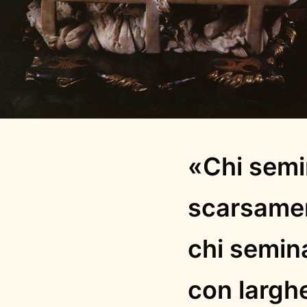
«Chi semi
scarsamen
chi semin
con largh