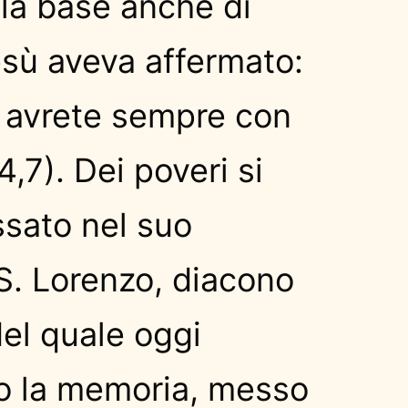
la base anche di
sù aveva affermato:
li avrete sempre con
4,7). Dei poveri si
ssato nel suo
S. Lorenzo, diacono
el quale oggi
o la memoria, messo