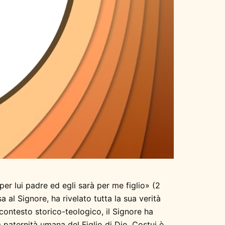
er lui padre ed egli sarà per me figlio» (2
 al Signore, ha rivelato tutta la sua verità
ontesto storico-teologico, il Signore ha
 paternità umana del Figlio di Dio. Costui è