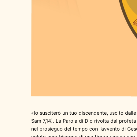
«Io susciterò un tuo discendente, uscito dalle
Sam 7,14). La Parola di Dio rivolta dal profet
nel prosieguo del tempo con l’avvento di Gesù
voluto aver bisogno di una figura umana che at