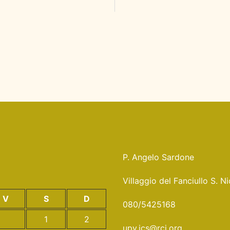
P. Angelo Sardone
Villaggio del Fanciullo S. 
V
S
D
080/5425168
1
2
upv.ics@rcj.org