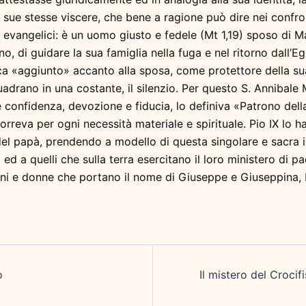
sue stesse viscere, che bene a ragione può dire nei confront
e evangelici: è un uomo giusto e fedele (Mt 1,19) sposo di Ma
 di guidare la sua famiglia nella fuga e nel ritorno dall’Egi
ica «aggiunto» accanto alla sposa, come protettore della sua 
uadrano in una costante, il silenzio. Per questo S. Annibale
 confidenza, devozione e fiducia, lo definiva «Patrono dell
orreva per ogni necessità materiale e spirituale. Pio IX lo h
 del papà, prendendo a modello di questa singolare e sacra 
lo ed a quelli che sulla terra esercitano il loro ministero di
omini e donne che portano il nome di Giuseppe e Giuseppina, P
o
Il mistero del Croci