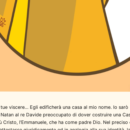
 tue viscere… Egli edificherà una casa al mio nome. Io sarò p
a Natan al re Davide preoccupato di dover costruire una Casa
 Cristo, l’Emmanuele, che ha come padre Dio. Nel preciso c
testasse giuridicamente ed in analogia alla sua identità, la