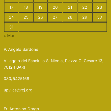
17
18
19
20
21
22
23
24
25
26
27
28
29
30
31
« Mar
P. Angelo Sardone
Villaggio del Fanciullo S. Nicola, Piazza G. Cesare 13,
70124 BARI
080/5425168
upv.ics@rcj.org
Fr. Antonino Drago