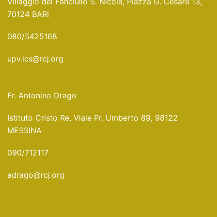
Villaggio del Fanciullo S. Nicola, Piazza G. Cesare 13,
70124 BARI
080/5425168
upv.ics@rcj.org
Fr. Antonino Drago
Istituto Cristo Re, Viale Pr. Umberto 89, 98122
MESSINA
090/712117
adrago@rcj.org