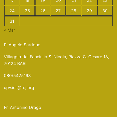
17
18
19
20
21
22
23
24
25
26
27
28
29
30
31
« Mar
P. Angelo Sardone
Villaggio del Fanciullo S. Nicola, Piazza G. Cesare 13,
70124 BARI
080/5425168
upv.ics@rcj.org
Fr. Antonino Drago