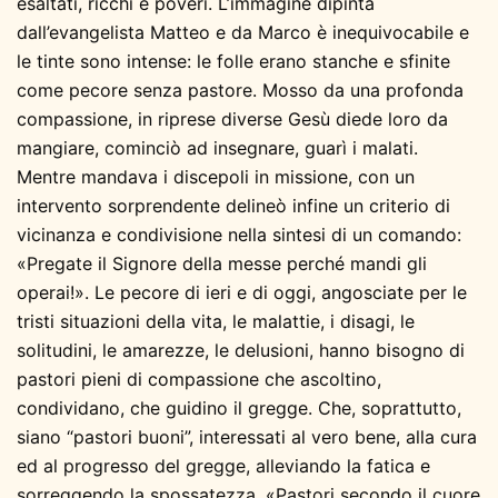
esaltati, ricchi e poveri. L’immagine dipinta
dall’evangelista Matteo e da Marco è inequivocabile e
le tinte sono intense: le folle erano stanche e sfinite
come pecore senza pastore. Mosso da una profonda
compassione, in riprese diverse Gesù diede loro da
mangiare, cominciò ad insegnare, guarì i malati.
Mentre mandava i discepoli in missione, con un
intervento sorprendente delineò infine un criterio di
vicinanza e condivisione nella sintesi di un comando:
«Pregate il Signore della messe perché mandi gli
operai!». Le pecore di ieri e di oggi, angosciate per le
tristi situazioni della vita, le malattie, i disagi, le
solitudini, le amarezze, le delusioni, hanno bisogno di
pastori pieni di compassione che ascoltino,
condividano, che guidino il gregge. Che, soprattutto,
siano “pastori buoni”, interessati al vero bene, alla cura
ed al progresso del gregge, alleviando la fatica e
sorreggendo la spossatezza. «Pastori secondo il cuore