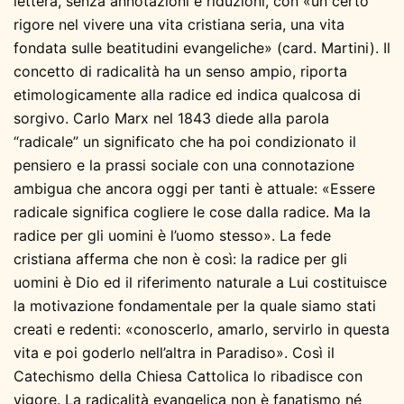
lettera, senza annotazioni e riduzioni, con «un certo
rigore nel vivere una vita cristiana seria, una vita
fondata sulle beatitudini evangeliche» (card. Martini). Il
concetto di radicalità ha un senso ampio, riporta
etimologicamente alla radice ed indica qualcosa di
sorgivo. Carlo Marx nel 1843 diede alla parola
“radicale” un significato che ha poi condizionato il
pensiero e la prassi sociale con una connotazione
ambigua che ancora oggi per tanti è attuale: «Essere
radicale significa cogliere le cose dalla radice. Ma la
radice per gli uomini è l’uomo stesso». La fede
cristiana afferma che non è così: la radice per gli
uomini è Dio ed il riferimento naturale a Lui costituisce
la motivazione fondamentale per la quale siamo stati
creati e redenti: «conoscerlo, amarlo, servirlo in questa
vita e poi goderlo nell’altra in Paradiso». Così il
Catechismo della Chiesa Cattolica lo ribadisce con
vigore. La radicalità evangelica non è fanatismo né