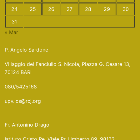
24
25
26
27
28
29
30
31
« Mar
P. Angelo Sardone
Villaggio del Fanciullo S. Nicola, Piazza G. Cesare 13,
70124 BARI
080/5425168
upv.ics@rcj.org
Fr. Antonino Drago
Istituto Cristo Re, Viale Pr. Umberto 89, 98122