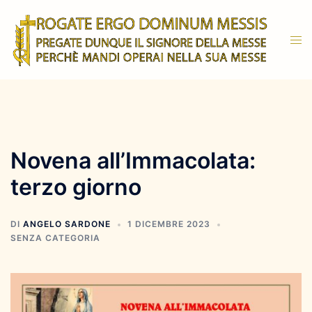
Vai
al
Mos
contenuto
men
Novena all’Immacolata:
terzo giorno
DI
ANGELO SARDONE
1 DICEMBRE 2023
SENZA CATEGORIA