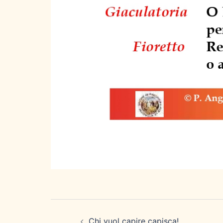
Navigazione
articolo
Chi vuol capire capisca!