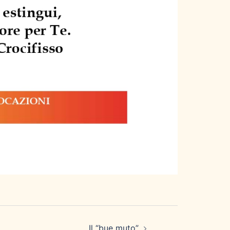
Il “bue muto”