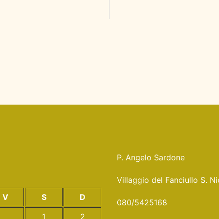
P. Angelo Sardone
Villaggio del Fanciullo S. 
V
S
D
080/5425168
1
2