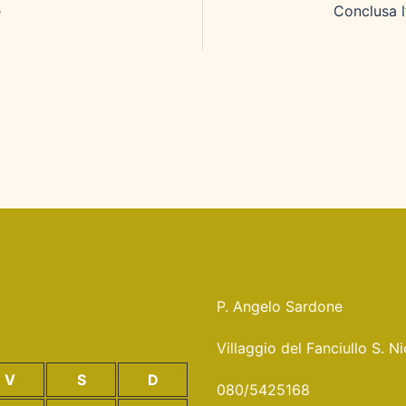
e
Conclusa l
P. Angelo Sardone
Villaggio del Fanciullo S. 
V
S
D
080/5425168