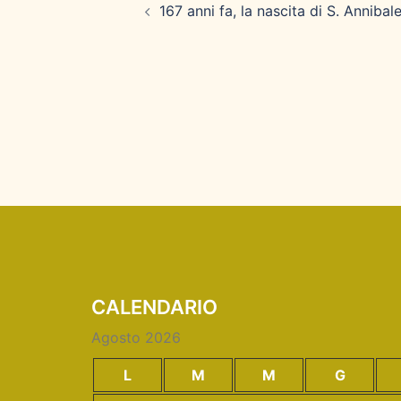
articolo
167 anni fa, la nascita di S. Annibal
CALENDARIO
Agosto 2026
L
M
M
G