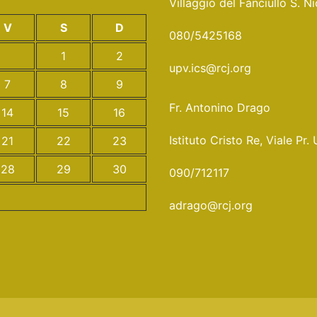
Villaggio del Fanciullo S. 
V
S
D
080/5425168
1
2
upv.ics@rcj.org
7
8
9
Fr. Antonino Drago
14
15
16
Istituto Cristo Re, Viale 
21
22
23
28
29
30
090/712117
adrago@rcj.org