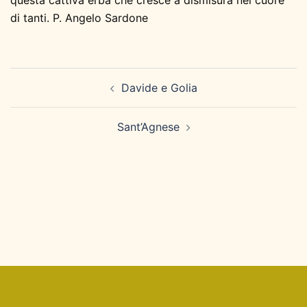
questa cattiva erba che cresce a dismisura nel cuore
di tanti. P. Angelo Sardone
Navigazione
Davide e Golia
articolo
Sant’Agnese