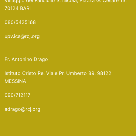
Villaggio del Fanciullo S. Nicola, Piazza G. Cesare 13,
70124 BARI
080/5425168
upv.ics@rcj.org
Fr. Antonino Drago
Istituto Cristo Re, Viale Pr. Umberto 89, 98122
MESSINA
090/712117
adrago@rcj.org