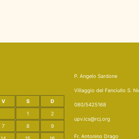
P. Angelo Sardone
Villaggio del Fanciullo S. 
V
S
D
080/5425168
1
2
upv.ics@rcj.org
7
8
9
Fr. Antonino Drago
14
15
16