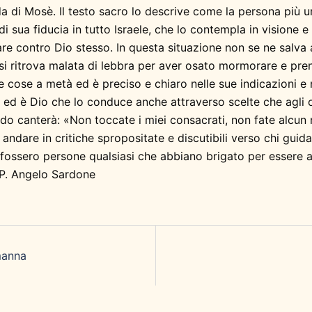
 di Mosè. Il testo sacro lo descrive come la persona più u
di sua fiducia in tutto Israele, che lo contempla in visione 
rlare contro Dio stesso. In questa situazione non se ne salv
 si ritrova malata di lebbra per aver osato mormorare e pren
 le cose a metà ed è preciso e chiaro nelle sue indicazioni e n
to ed è Dio che lo conduce anche attraverso scelte che agli 
 canterà: «Non toccate i miei consacrati, non fate alcun ma
 andare in critiche spropositate e discutibili verso chi guida
 fossero persone qualsiasi che abbiano brigato per essere 
! P. Angelo Sardone
manna