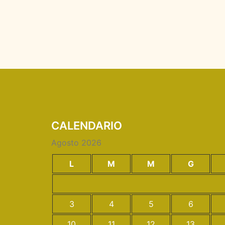
CALENDARIO
Agosto 2026
L
M
M
G
3
4
5
6
10
11
12
13