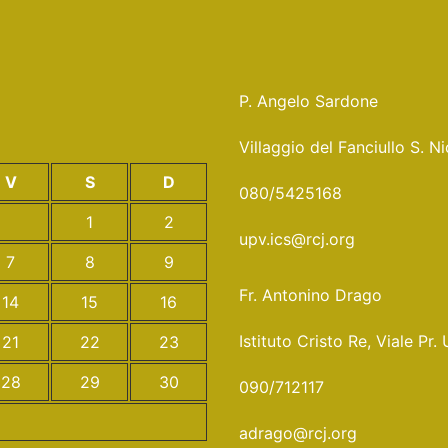
P. Angelo Sardone
Villaggio del Fanciullo S. 
V
S
D
080/5425168
1
2
upv.ics@rcj.org
7
8
9
Fr. Antonino Drago
14
15
16
Istituto Cristo Re, Viale 
21
22
23
28
29
30
090/712117
adrago@rcj.org