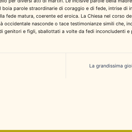
o per diversi atti di martiri. Le incisive parole della madr
boia parole straordinarie di coraggio e di fede, intrise di i
ella fede matura, coerente ed eroica. La Chiesa nel corso de
ietà occidentale nasconde o tace testimonianze simili che, i
genitori e figli, sballottati a volte da fedi inconcludenti e
La grandissima gio