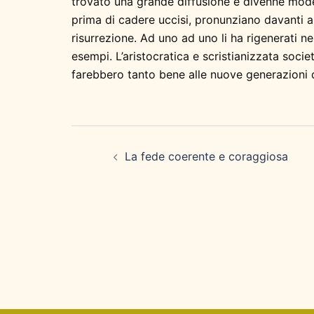
trovato una grande diffusione e divenne modell
prima di cadere uccisi, pronunziano davanti al 
risurrezione. Ad uno ad uno li ha rigenerati n
esempi. L’aristocratica e scristianizzata soc
farebbero tanto bene alle nuove generazioni di 
Navigazione
articolo
La fede coerente e coraggiosa