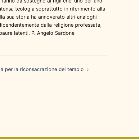
e fanno da sostegno ai figli che, uno per uno,
ntensa teologia soprattutto in riferimento alla
lla sua storia ha annoverato altri analoghi
ndipendentemente dalla religione professata,
 paure latenti. P. Angelo Sardone
ia per la riconsacrazione del tempio