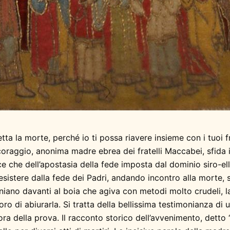
ta la morte, perché io ti possa riavere insieme con i tuoi f
raggio, anonima madre ebrea dei fratelli Maccabei, sfida
e che dell’apostasia della fede imposta dal dominio siro-ell
 desistere dalla fede dei Padri, andando incontro alla morte, 
niano davanti al boia che agiva con metodi molto crudeli, l
oro di abiurarla. Si tratta della bellissima testimonianza di 
l’ora della prova. Il racconto storico dell’avvenimento, dett