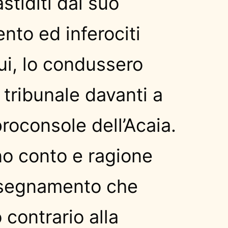
stiditi dal suo
to ed inferociti
lui, lo condussero
 tribunale davanti a
proconsole dell’Acaia.
o conto e ragione
nsegnamento che
 contrario alla