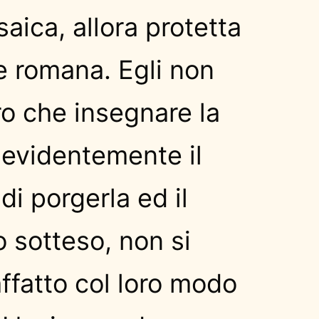
ica, allora protetta
e romana. Egli non
ro che insegnare la
 evidentemente il
i porgerla ed il
 sotteso, non si
affatto col loro modo