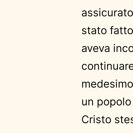
assicurato
stato fatt
aveva inco
continuare
medesimo t
un popolo
Cristo st