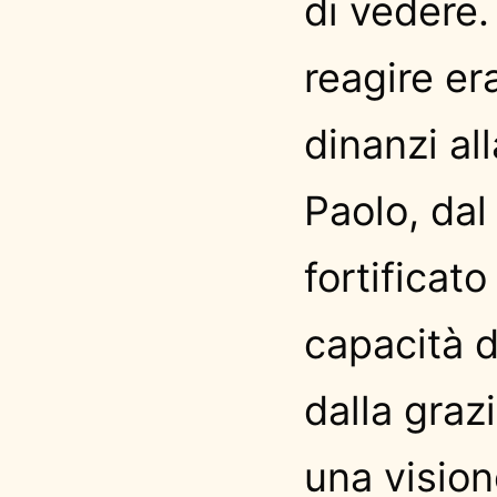
di vedere.
reagire er
dinanzi al
Paolo, dal
fortificat
capacità 
dalla graz
una vision