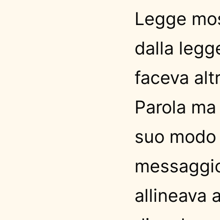
Legge mosa
dalla legg
faceva alt
Parola ma
suo modo d
messaggio
allineava 