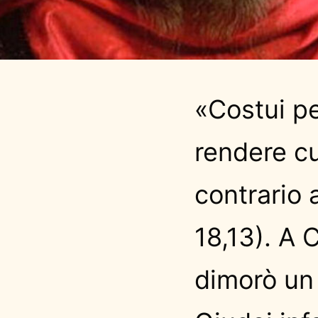
«Costui p
rendere cu
contrario 
18,13). A 
dimorò un