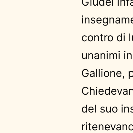
Giudei infa
insegnamen
contro di 
unanimi in
Gallione, 
Chiedevan
del suo i
ritenevano