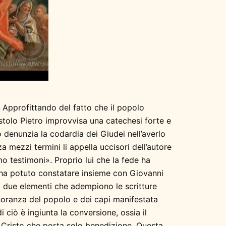
.
Approfittando del fatto che il popolo
postolo Pietro improvvisa una catechesi forte e
 denunzia la codardia dei Giudei nell’averlo
 mezzi termini li appella uccisori dell’autore
amo testimoni». Proprio lui che la fede ha
 ha potuto constatare insieme con Giovanni
i due elementi che adempiono le scritture
ignoranza del popolo e dei capi manifestata
i ciò è ingiunta la conversione, ossia il
l Cristo che porta solo benedizione. Questa