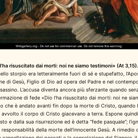
l’ha risuscitato dai morti: noi ne siamo testimoni» (At 3,15)
ello storpio era letteralmente fuori di sé e stupefatto, l’A
ne di Gesù, Figlio di Dio ad opera del Padre e nel contempo
assassino. L’accusa diventa ancora più sferzante quando senza
ffermazione di fede «Dio l’ha risuscitato dai morti: noi ne si
o che è andato avanti fin dopo la morte di Cristo, quando
avvolto il corpo di Cristo giacevano a terra. Espone quind
isto e dalla sua risurrezione ed è detta “fede pasquale”; l’
la responsabilità della morte dell’innocente Gesù. A rimedio d
 cancellazione dei peccati e la consolazione del Signore, i