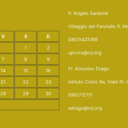
P. Angelo Sardone
Villaggio del Fanciullo S. 
V
S
D
080/5425168
1
2
upv.ics@rcj.org
7
8
9
Fr. Antonino Drago
14
15
16
Istituto Cristo Re, Viale 
21
22
23
28
29
30
090/712117
adrago@rcj.org