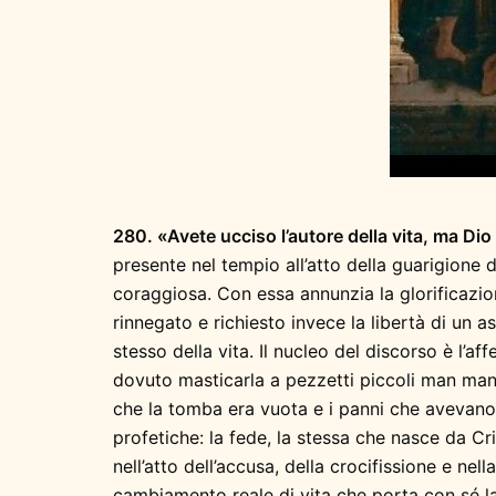
280. «Avete ucciso l’autore della vita, ma Dio 
presente nel tempio all’atto della guarigione d
coraggiosa. Con essa annunzia la glorificazio
rinnegato e richiesto invece la libertà di un 
stesso della vita. Il nucleo del discorso è l’a
dovuto masticarla a pezzetti piccoli man man
che la tomba era vuota e i panni che avevano 
profetiche: la fede, la stessa che nasce da Cr
nell’atto dell’accusa, della crocifissione e nel
cambiamento reale di vita che porta con sé la