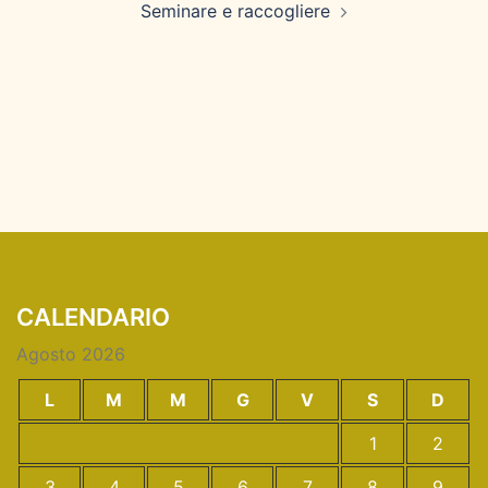
Seminare e raccogliere
CALENDARIO
Agosto 2026
L
M
M
G
V
S
D
1
2
3
4
5
6
7
8
9