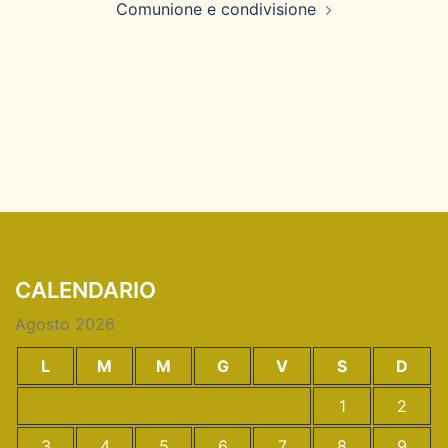
Comunione e condivisione
CALENDARIO
Agosto 2026
L
M
M
G
V
S
D
1
2
3
4
5
6
7
8
9