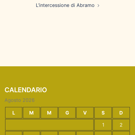
L’intercessione di Abramo
CALENDARIO
Agosto 2026
L
M
M
G
V
S
D
1
2