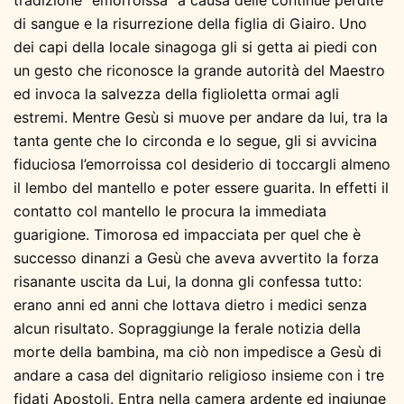
di sangue e la risurrezione della figlia di Giairo. Uno
dei capi della locale sinagoga gli si getta ai piedi con
un gesto che riconosce la grande autorità del Maestro
ed invoca la salvezza della figlioletta ormai agli
estremi. Mentre Gesù si muove per andare da lui, tra la
tanta gente che lo circonda e lo segue, gli si avvicina
fiduciosa l’emorroissa col desiderio di toccargli almeno
il lembo del mantello e poter essere guarita. In effetti il
contatto col mantello le procura la immediata
guarigione. Timorosa ed impacciata per quel che è
successo dinanzi a Gesù che aveva avvertito la forza
risanante uscita da Lui, la donna gli confessa tutto:
erano anni ed anni che lottava dietro i medici senza
alcun risultato. Sopraggiunge la ferale notizia della
morte della bambina, ma ciò non impedisce a Gesù di
andare a casa del dignitario religioso insieme con i tre
fidati Apostoli. Entra nella camera ardente ed ingiunge