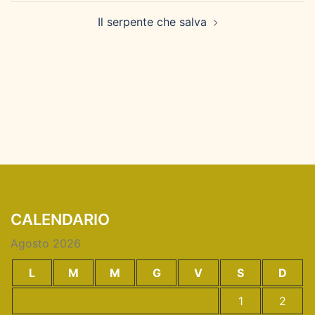
Il serpente che salva
CALENDARIO
Agosto 2026
L
M
M
G
V
S
D
1
2