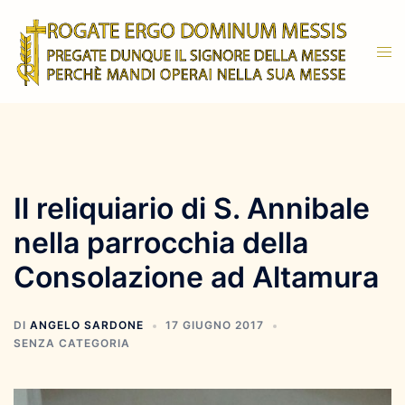
Vai
al
Mos
contenuto
men
Il reliquiario di S. Annibale
nella parrocchia della
Consolazione ad Altamura
DI
ANGELO SARDONE
17 GIUGNO 2017
SENZA CATEGORIA