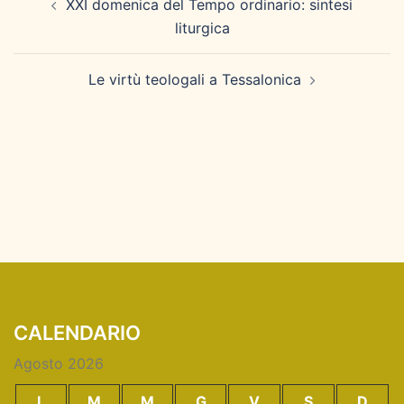
XXI domenica del Tempo ordinario: sintesi
articolo
liturgica
Le virtù teologali a Tessalonica
CALENDARIO
Agosto 2026
L
M
M
G
V
S
D