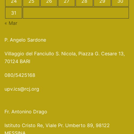
24
25
26
27
28
29
30
31
« Mar
P. Angelo Sardone
Villaggio del Fanciullo S. Nicola, Piazza G. Cesare 13,
70124 BARI
080/5425168
upv.ics@rcj.org
Fr. Antonino Drago
Istituto Cristo Re, Viale Pr. Umberto 89, 98122
MESSINA