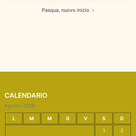
Pasqua, nuovo inizio
CALENDARIO
Agosto 2026
L
M
M
G
V
S
D
1
2