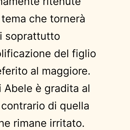
amente ritenute
 tema che tornerà
i soprattutto
ificazione del figlio
ferito al maggiore.
i Abele è gradita al
 contrario di quella
he rimane irritato.