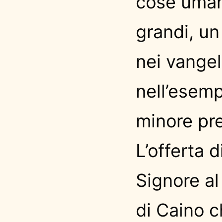
cose uman
grandi, un
nei vangel
nell’esempl
minore pre
L’offerta d
Signore al
di Caino c