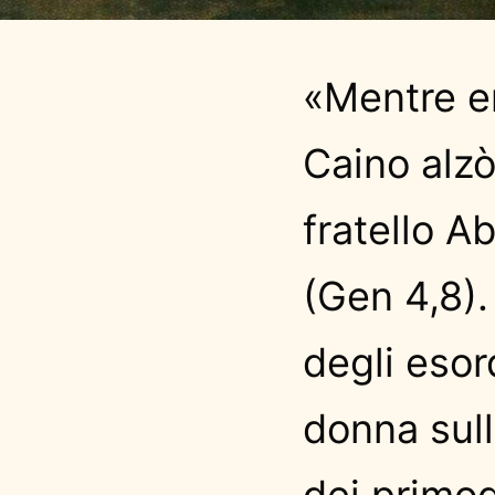
«Mentre e
Caino alzò
fratello A
(Gen 4,8).
degli esor
donna sull
dei primog