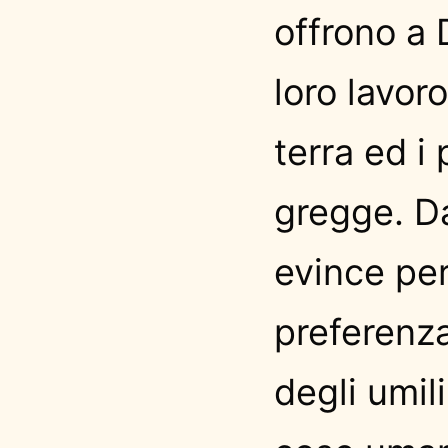
offrono a 
loro lavoro
terra ed i
gregge. Da
evince per
preferenza
degli umili