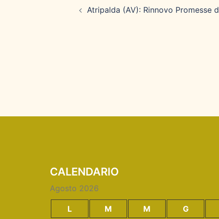
articolo
Atripalda (AV): Rinnovo Promesse d
CALENDARIO
Agosto 2026
L
M
M
G