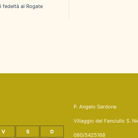
i fedeltà al Rogate
P. Angelo Sardone
Villaggio del Fanciullo S. 
V
S
D
080/5425168