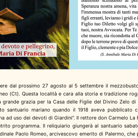
iere dal prossimo 27 agosto al 5 settembre il mezzobusto r
 (Ct). Questa località e cara alla storia e tradizione rog
rande grazia per la Casa delle Figlie del Divino Zelo di Gi
sto santuario mariano quando il 1918 aveva pubblicato co
 ad uso dei devoti di Giardini”. Il
rettore don Carmelo La 
rito programma. Il reliquiario giungerà al santuario saba
dinale Paolo Romeo, arcivescovo emerito di Palermo, che pre