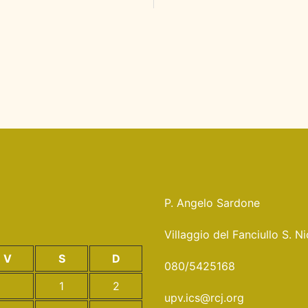
P. Angelo Sardone
Villaggio del Fanciullo S. 
V
S
D
080/5425168
1
2
upv.ics@rcj.org