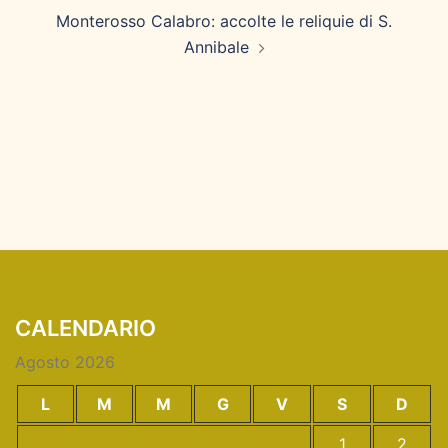
Monterosso Calabro: accolte le reliquie di S.
Annibale
CALENDARIO
Agosto 2026
L
M
M
G
V
S
D
1
2