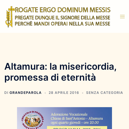
Vai
al
Mos
contenuto
men
Altamura: la misericordia,
promessa di eternità
DI
GRANDEPAROLA
28 APRILE 2016
SENZA CATEGORIA