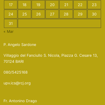
17
18
19
20
21
22
23
24
25
26
27
28
29
30
31
« Mar
P. Angelo Sardone
Villaggio del Fanciullo S. Nicola, Piazza G. Cesare 13,
70124 BARI
080/5425168
upv.ics@rcj.org
Fr. Antonino Drago