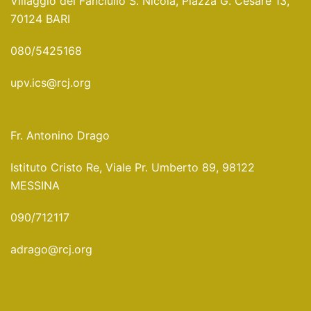
Villaggio del Fanciullo S. Nicola, Piazza G. Cesare 13,
70124 BARI
080/5425168
upv.ics@rcj.org
Fr. Antonino Drago
Istituto Cristo Re, Viale Pr. Umberto 89, 98122
MESSINA
090/712117
adrago@rcj.org